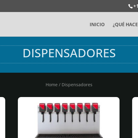
+
INICIO
¿QUÉ HAC
DISPENSADORES
Home
/ Dispensadores