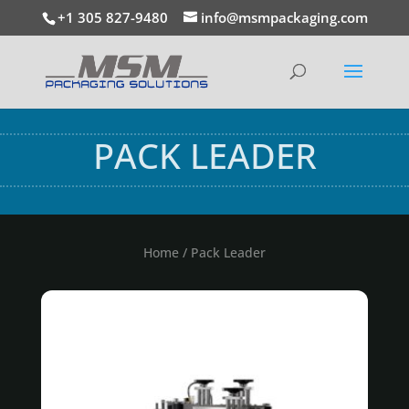
+1 305 827-9480
info@msmpackaging.com
PACK LEADER
Home
/ Pack Leader