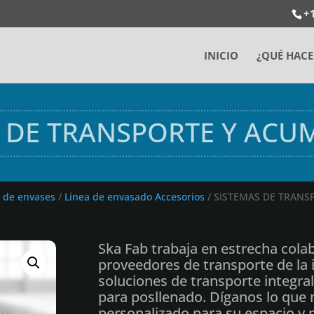
+
INICIO
¿QUÉ HAC
S DE TRANSPORTE Y ACU
 de envases
/
Línea de envasado Accesorios
/ SISTEMAS DE TRANS
Ska Fab trabaja en estrecha cola
proveedores de transporte de la i
soluciones de transporte integra
para posllenado. Díganos lo que
personalizado para su espacio y 