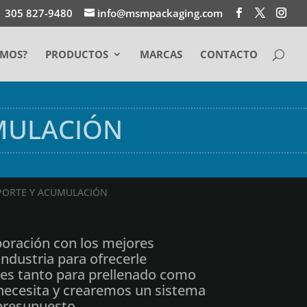
1 305 827-9480
info@msmpackaging.com
EMOS?
PRODUCTOS
MARCAS
CONTACTO
MULACIÓN
PORTE Y ACUMULACIÓN
boración con los mejores
ndustria para ofrecerle
les tanto para prellenado como
 necesita y crearemos un sistema
presupuesto.