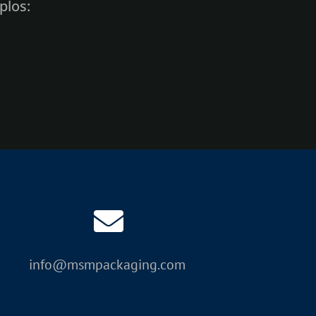
plos:
emiautomático de sobremesa
tomático de bandeja deslizante
a lugares peligrosos con bomba
a lugares peligrosos con bomba
cas
e clase EXP completamente
EXP totalmente automático
info@msmpackaging.com
de mesa