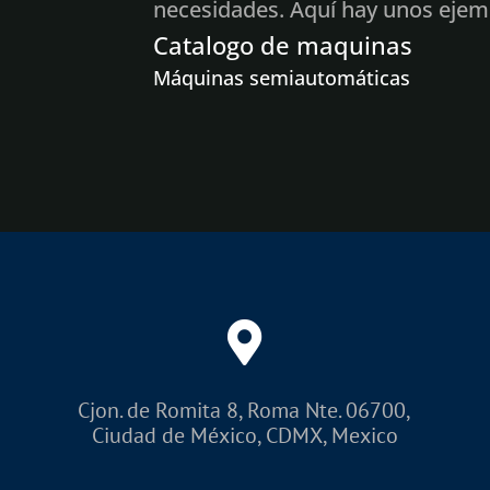
necesidades. Aquí hay unos ejem
Catalogo de maquinas
Máquinas semiautomáticas
Llenado de desbordamiento s
Llenado de rebosadero semiau
Llenadora semiautomática par
servo
Llenadora semiautomática par
servo
Máquinas completamente automáti
Llenado de desbordamiento d
automático
Llenado de servo PD de clase 
Cjon. de Romita 8, Roma Nte. 06700,
Ciudad de México, CDMX, Mexico
Máquinas taponadoras de clase EXP
Taponadora semiautomática 