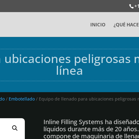
+
INICIO
¿QUÉ HAC
 ubicaciones peligrosas
línea
ado
/
Embotellado
/ Equipo de llenado para ubicaciones peligrosas 
Inline Filling Systems ha diseñad
líquidos durante más de 20 años
compone de maquinaria de llena