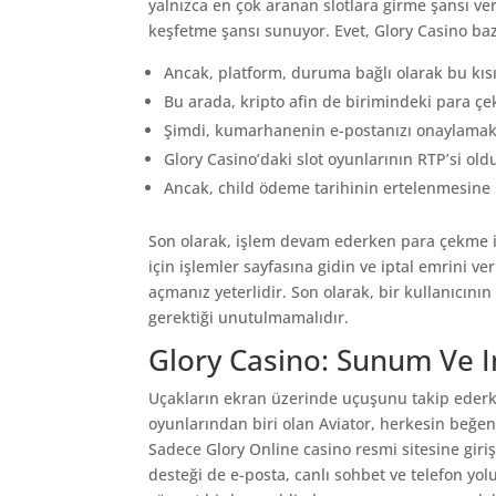
yalnızca en çok aranan slotlara girme şansı ve
keşfetme şansı sunuyor. Evet, Glory Casino b
Ancak, platform, duruma bağlı olarak bu kısıt
Bu arada, kripto afin de birimindeki para çe
Şimdi, kumarhanenin e-postanızı onaylamak i
Glory Casino’daki slot oyunlarının RTP’si oldu
Ancak, child ödeme tarihinin ertelenmesine 
Son olarak, işlem devam ederken para çekme i
için işlemler sayfasına gidin ve iptal emrini v
açmanız yeterlidir. Son olarak, bir kullanıcını
gerektiği unutulmamalıdır.
Glory Casino: Sunum Ve 
Uçakların ekran üzerinde uçuşunu takip ederke
oyunlarından biri olan Aviator, herkesin beğen
Sadece Glory Online casino resmi sitesine giri
desteği de e-posta, canlı sohbet ve telefon yo