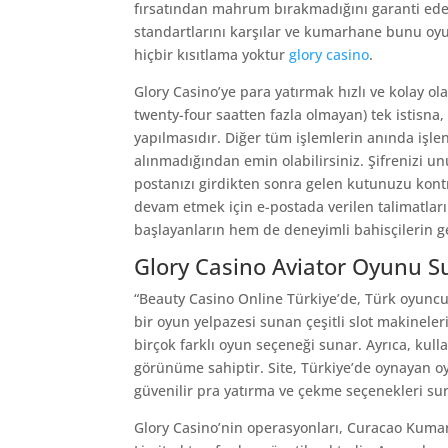
fırsatından mahrum bırakmadığını garanti eder.
standartlarını karşılar ve kumarhane bunu oyu
hiçbir kısıtlama yoktur
glory casino
.
Glory Casino’ye para yatırmak hızlı ve kolay ola
twenty-four saatten fazla olmayan) tek istisna,
yapılmasıdır. Diğer tüm işlemlerin anında işl
alınmadığından emin olabilirsiniz. Şifrenizi u
postanızı girdikten sonra gelen kutunuzu kont
devam etmek için e-postada verilen talimatları
başlayanların hem de deneyimli bahisçilerin ge
Glory Casino Aviator Oyunu 
“Beauty Casino Online Türkiye’de, Türk oyuncula
bir oyun yelpazesi sunan çeşitli slot makineler
birçok farklı oyun seçeneği sunar. Ayrıca, kull
görünüme sahiptir. Site, Türkiye’de oynayan o
güvenilir pra yatırma ve çekme seçenekleri su
Glory Casino’nin operasyonları, Curacao Kuma