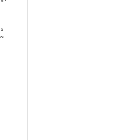
ine
no
 ve
ı