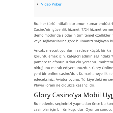
Video Poker
Bu, her türlü ihtilaflı durumun kumar endüstri
Casino’nin güvenlik hizmeti 7/24 hizmet vermekt
demo modunda slotların tüm temel özellikleri 
veya sağlayıcılarına göre bulmanızı sağlayan bir
Ancak, mevcut oyunların sadece küçük bir kısm
görüntülemek için, kategori adının sağındaki
pampre telefonunuzdan okuyorsanız, muhtemel
olduğunu merak ediyorsunuzdur. Glory Online 
yeni bir online casino’dur. Kumarhaneye ilk sef
edeceksiniz. Aviator oyunu, Türkiye’deki en se
Player) oranı ile oldukça kazançlıdır.
Glory Casino’ya Mobil U
Bu nedenle, seçiminizi yapmadan önce bu konuyl
casinolar için bir ön koşuldur. Oyunun sonucu