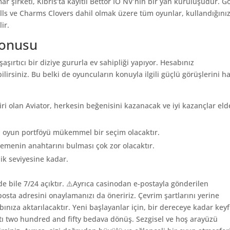
r şirketi, Kıbrıs’ta kayıtlı Bettor IO NV’nin bir yan kuruluşudur. G
lls ve Charms Clovers dahil olmak üzere tüm oyunlar, kullandığını
ir.
Bonusu
şırtıcı bir diziye gururla ev sahipliği yapıyor. Hesabınız
rsiniz. Bu belki de oyuncuların konuyla ilgili güçlü görüşlerini ha
i olan Aviator, herkesin beğenisini kazanacak ve iyi kazançlar eld
nun oyun portföyü mükemmel bir seçim olacaktır.
relemenin anahtarını bulması çok zor olacaktır.
k seviyesine kadar.
rde bile 7/24 açıktır. ⚠️Ayrıca casinodan e-postayla gönderilen
-posta adresini onaylamanızı da öneririz. Çevrim şartlarını yerine
nıza aktarılacaktır. Yeni başlayanlar için, bir dereceye kadar keyf
tı two hundred and fifty bedava dönüş. Sezgisel ve hoş arayüzü