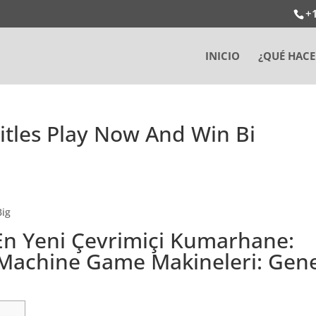
+
INICIO
¿QUÉ HAC
itles Play Now And Win Bi
Big
En Yeni Çevrimiçi Kumarhane:
 Machine Game Makineleri: Gen