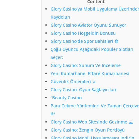
Content
Glory Casino’ya Mobil Uygulama Üzerinde
Kaydolun
Glory Casino Aviator Oyunu Sunuyor
Glory Casino Hoşgeldin Bonusu
Glory Casino’de Spor Bahisleri ⚽️
Çoğu Oyuncu Aşağıdaki Popüler Slotları
Seçer:
Glory Casino: Sunum Ve Inceleme
Yeni Kumarhane: Effaré Kumarhanesi
Güvenlik Önlemleri ⚔️
Glory Casino: Oyun Sağlayıcıları
“Beauty Casino
Para Çekme Yöntemleri Ve Zaman Çerçeve
💸
Glory Casino Web Sitesinde Gezinme 💻
Glory Casino: Zengin Oyun Portföyü
Glory Casino Mobil Uygulamasını İndirin